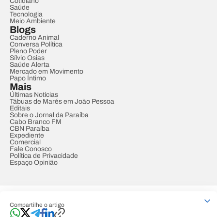
Cotidiano
Saúde
Tecnologia
Meio Ambiente
Blogs
Caderno Animal
Conversa Política
Pleno Poder
Sílvio Osias
Saúde Alerta
Mercado em Movimento
Papo Íntimo
Mais
Últimas Notícias
Tábuas de Marés em João Pessoa
Editais
Sobre o Jornal da Paraíba
Cabo Branco FM
CBN Paraíba
Expediente
Comercial
Fale Conosco
Política de Privacidade
Espaço Opinião
© REDE PARAÍBA DE COMUNICAÇÃO
Compartilhe o artigo
Developed by
Designed by