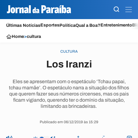
Esportes
Entretenimento
Bl
Últimas Notícias
Política
Qual a Boa?
Home
>
cultura
CULTURA
Los Iranzi
Eles se apresentam com o espetáculo ‘Tchau papai,
tchau mamãe’. O espetáculo narra a situação dos filhos
que querem fazer seus números circenses, mas os pais
ficam vigiando, querendo ter o domínio da situação,
limitando as brincadeiras.
Publicado em 06/12/2019 às 15:29