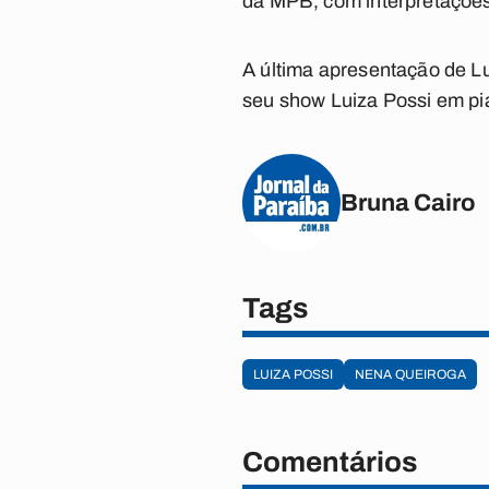
da MPB, com interpretações
A última apresentação de L
seu show Luiza Possi em pia
Bruna Cairo
Tags
LUIZA POSSI
NENA QUEIROGA
Comentários