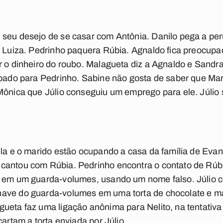
 seu desejo de se casar com Antônia. Danilo pega a per
e Luiza. Pedrinho paquera Rúbia. Agnaldo fica preocupa
r o dinheiro do roubo. Malagueta diz a Agnaldo e Sand
ubado para Pedrinho. Sabine não gosta de saber que Mari
Mônica que Júlio conseguiu um emprego para ele. Júlio 
ela e o marido estão ocupando a casa da família de Evan
antou com Rúbia. Pedrinho encontra o contato de Rúbia
o em um guarda-volumes, usando um nome falso. Júlio c
have do guarda-volumes em uma torta de chocolate e m
ueta faz uma ligação anônima para Nelito, na tentativa 
cartam a torta enviada por Júlio.