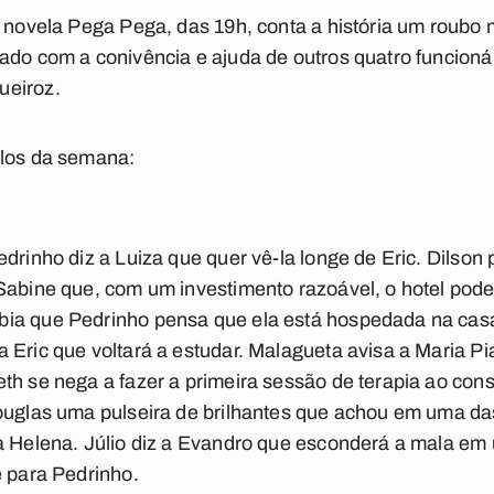
a novela Pega Pega, das 19h, conta a história um roubo m
ado com a conivência e ajuda de outros quatro funcionár
ueiroz.
ulos da semana:
edrinho diz a Luiza que quer vê-la longe de Eric. Dilso
Sabine que, com um investimento razoável, o hotel pode
bia que Pedrinho pensa que ela está hospedada na ca
 Eric que voltará a estudar. Malagueta avisa a Maria P
th se nega a fazer a primeira sessão de terapia ao cons
Douglas uma pulseira de brilhantes que achou em uma d
ra Helena. Júlio diz a Evandro que esconderá a mala e
e para Pedrinho.