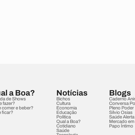
al a Boa?
Notícias
Blogs
da de Shows
Bichos
Caderno Ani
e fazer?
Cultura
Conversa Pol
 comer e beber?
Economia
Pleno Poder
 ficar?
Educação
Sílvio Osias
Política
Saúde Alerta
Qual a Boa?
Mercado em
Cotidiano
Papo Íntimo
Saúde