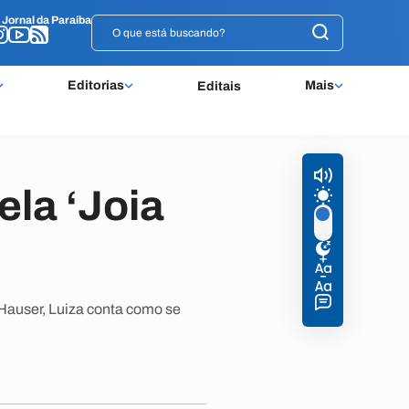
o
o
Jornal da Paraíba
Jornal da Paraíba
Editorias
Mais
Editais
ela ‘Joia
 Hauser, Luiza conta como se