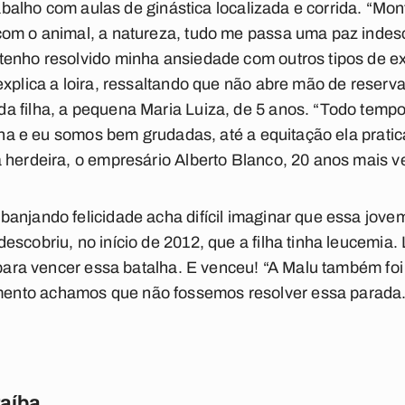
trabalho com aulas de ginástica localizada e corrida. “Mo
com o animal, a natureza, tudo me passa uma paz indesc
enho resolvido minha ansiedade com outros tipos de ex
explica a loira, ressaltando que não abre mão de reser
 filha, a pequena Maria Luiza, de 5 anos. “Todo tempo
ilha e eu somos bem grudadas, até a equitação ela prati
 herdeira, o empresário Alberto Blanco, 20 anos mais ve
anjando felicidade acha difícil imaginar que essa jove
scobriu, no início de 2012, que a filha tinha leucemia.
 para vencer essa batalha. E venceu! “A Malu também foi 
nto achamos que não fossemos resolver essa parada. M
raíba