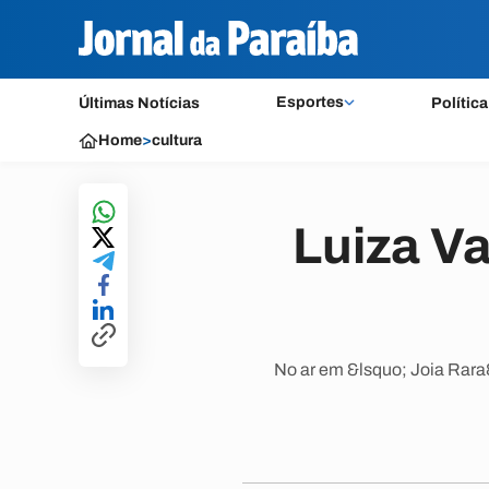
Esportes
Últimas Notícias
Política
Home
>
cultura
Luiza Va
No ar em &lsquo; Joia Rara&