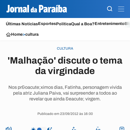
Esportes
Entretenimento
Bl
Últimas Notícias
Política
Qual a Boa?
Home
>
cultura
CULTURA
'Malhação' discute o tema
da virgindade
Nos pr&oacute;ximos dias, Fatinha, personagem vivida
pela atriz Juliana Paiva, vai surpreender a todos ao
revelar que ainda &eacute; virgem.
Publicado em 23/09/2012 às 16:00