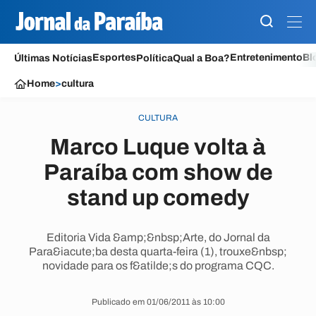
Esportes
Entretenimento
Bl
Últimas Notícias
Política
Qual a Boa?
Home
>
cultura
CULTURA
Marco Luque volta à
Paraíba com show de
stand up comedy
Editoria Vida &amp;&nbsp;Arte, do Jornal da
Para&iacute;ba desta quarta-feira (1), trouxe&nbsp;
novidade para os f&atilde;s do programa CQC.
Publicado em 01/06/2011 às 10:00