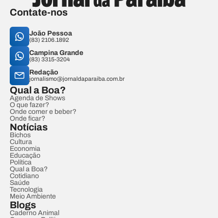
Contate-nos
João Pessoa
(83) 2106.1892
Campina Grande
(83) 3315-3204
Redação
jornalismo@jornaldaparaiba.com.br
Qual a Boa?
Agenda de Shows
O que fazer?
Onde comer e beber?
Onde ficar?
Notícias
Bichos
Cultura
Economia
Educação
Política
Qual a Boa?
Cotidiano
Saúde
Tecnologia
Meio Ambiente
Blogs
Caderno Animal