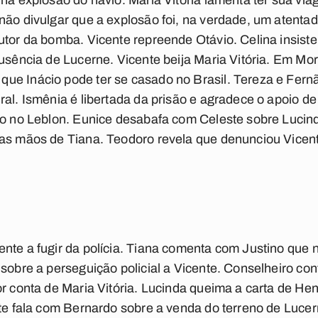
 na explosão do navio. Maria Vitória lamenta ter sua vi
não divulgar que a explosão foi, na verdade, um atent
utor da bomba. Vicente repreende Otávio. Celina insiste
ausência de Lucerne. Vicente beija Maria Vitória. Em Mo
ue Inácio pode ter se casado no Brasil. Tereza e Fern
ral. Ismênia é libertada da prisão e agradece o apoio d
eno no Leblon. Eunice desabafa com Celeste sobre Lucin
das mãos de Tiana. Teodoro revela que denunciou Vicen
nte a fugir da polícia. Tiana comenta com Justino que 
 sobre a perseguição policial a Vicente. Conselheiro co
r conta de Maria Vitória. Lucinda queima a carta de Hen
rte fala com Bernardo sobre a venda do terreno de Lucern