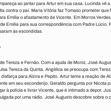
mpareça ao jantar para Artur em sua casa. Lucinda vê 
ta contra o pai. Maria Vitória faz Tomaso prometer que f
para Emília o afastamento de Vicente. Em Morros Verde
 de Emília para sua correspondência com Padre Lúcio. 
asaram às escondidas.
o
nde Tereza e Fernão. Com a ajuda de Moniz, José Augu
ulsa Tereza da Quinta. Angélica se preocupa com Terez
s disfarça para Alzira e Pepito. Artur teme a reação de A
ente em seu esconderijo. Geraldo pergunta por Nicota p
ar à polícia e livrar Vicente, que é intimado a depor. Ju
vulgada por uma rádio. José Augusto descobre sobre o 