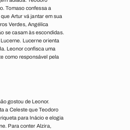
agem adiada. Teodoro
ado. Tomaso confessa a
 que Artur vá jantar em sua
rros Verdes, Angélica
ão se casam às escondidas.
e Lucerne. Lucerne orienta
da. Leonor confisca uma
te como responsável pela
não gostou de Leonor.
nta a Celeste que Teodoro
riqueta para Inácio e elogia
e. Para conter Alzira,