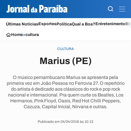
Esportes
Entretenimento
Bl
Últimas Notícias
Política
Qual a Boa?
Home
>
cultura
CULTURA
Marius (PE)
O músico pernambucano Marius se apresenta pela
primeira vez em João Pessoa no Ferrovia 27. O repertório
do artista é dedicado aos clássicos do rock e pop rock
nacional e internacional. Pra quem curte os Beatles, Los
Hermanos, Pink Floyd, Oasis, Red Hot Chilli Peppers,
Cazuza, Capital Inicial, Nirvana e outras.
Publicado em 04/04/2019 às 10:13