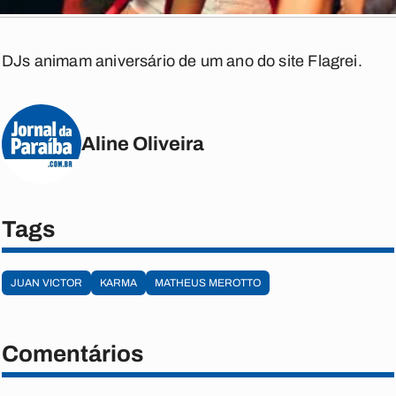
DJs animam aniversário de um ano do site Flagrei.
Aline Oliveira
Tags
JUAN VICTOR
KARMA
MATHEUS MEROTTO
Comentários