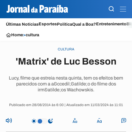
Esportes
Entretenimento
Bl
Últimas Notícias
Política
Qual a Boa?
Home
>
cultura
CULTURA
'Matrix' de Luc Besson
Lucy, filme que estreia nesta quinta, tem os efeitos bem
parecidos com a a&ccedil;&atilde;o do filme dos
irm&atilde;os Wachowskis.
Publicado em 28/08/2014 às 6:00 | Atualizado em 11/03/2024 às 11:01