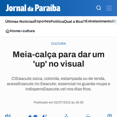
Esportes
Entretenimento
Bl
Últimas Notícias
Política
Qual a Boa?
Home
>
cultura
CULTURA
Meia-calça para dar um
'up' no visual
Cl&aacute;ssica, colorida, estampada ou de renda,
acess&oacute;rio &eacute; essencial no guarda-roupa e
indispens&aacute;vel nos dias frios.
Publicado em 22/07/2012 às 16:00