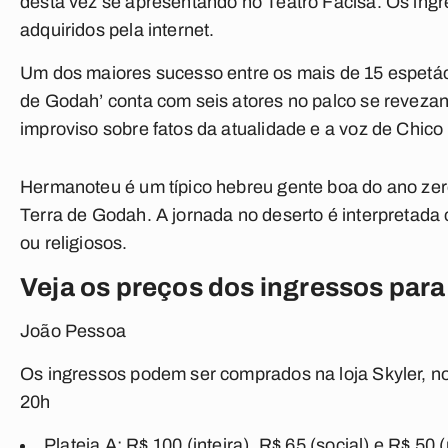
desta vez se apresentando no Teatro Facisa. Os ing
adquiridos pela internet.
Um dos maiores sucesso entre os mais de 15 espetá
de Godah’ conta com seis atores no palco se revez
improviso sobre fatos da atualidade e a voz de Chic
Hermanoteu é um típico hebreu gente boa do ano zer
Terra de Godah. A jornada no deserto é interpretad
ou religiosos.
Veja os preços dos ingressos par
João Pessoa
Os ingressos podem ser comprados na loja Skyler, n
20h
Plateia A: R$ 100 (inteira), R$ 65 (social) e R$ 50 