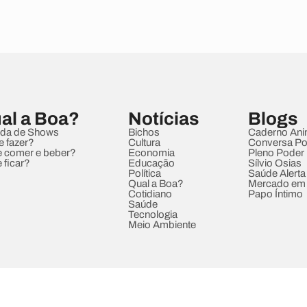
al a Boa?
Notícias
Blogs
da de Shows
Bichos
Caderno Ani
e fazer?
Cultura
Conversa Pol
 comer e beber?
Economia
Pleno Poder
 ficar?
Educação
Sílvio Osias
Política
Saúde Alerta
Qual a Boa?
Mercado em
Cotidiano
Papo Íntimo
Saúde
Tecnologia
Meio Ambiente