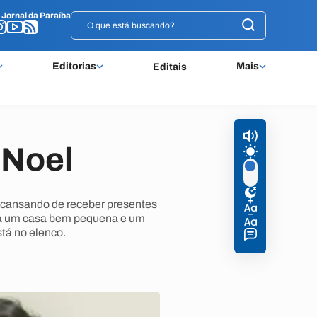
o
o
Jornal da Paraíba
Jornal da Paraíba
Editorias
Mais
Editais
 Noel
á cansando de receber presentes
ntra um casa bem pequena e um
tá no elenco.