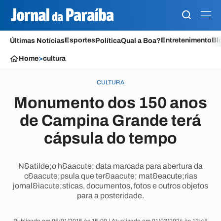
Esportes
Entretenimento
Bl
Últimas Notícias
Política
Qual a Boa?
Home
>
cultura
CULTURA
Monumento dos 150 anos
de Campina Grande terá
cápsula do tempo
N&atilde;o h&aacute; data marcada para abertura da
c&aacute;psula que ter&aacute; mat&eacute;rias
jornal&iacute;sticas, documentos, fotos e outros objetos
para a posteridade.