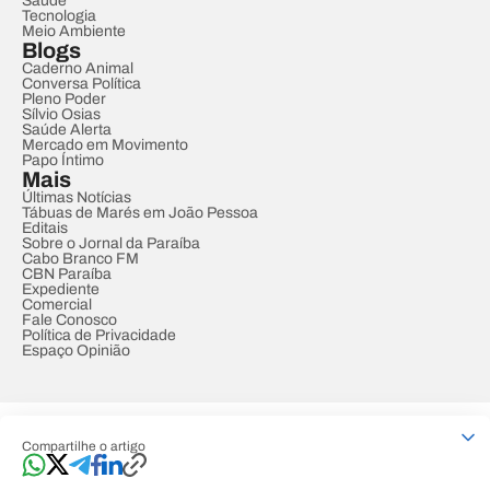
Saúde
Tecnologia
Meio Ambiente
Blogs
Caderno Animal
Conversa Política
Pleno Poder
Sílvio Osias
Saúde Alerta
Mercado em Movimento
Papo Íntimo
Mais
Últimas Notícias
Tábuas de Marés em João Pessoa
Editais
Sobre o Jornal da Paraíba
Cabo Branco FM
CBN Paraíba
Expediente
Comercial
Fale Conosco
Política de Privacidade
Espaço Opinião
© REDE PARAÍBA DE COMUNICAÇÃO
Compartilhe o artigo
Developed by
Designed by