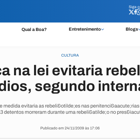
Siga 
Siga 
Entretenimento
Blogs
Qual a Boa?
CULTURA
 na lei evitaria rebe
dios, segundo inter
 medida evitaria as rebeli&otilde;es nas penitenci&aacute;ria
3 detentos morreram durante uma rebeli&atilde;o no pres&iacut
Publicado em 24/11/2009 às 17:06