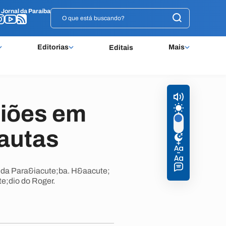
o
o
Jornal da Paraíba
Jornal da Paraíba
Editorias
Mais
Editais
liões em
nautas
s da Para&iacute;ba. H&aacute;
e;dio do Roger.