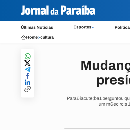
Esportes
Últimas Notícias
Política
Home
>
cultura
Mudança
presí
Para&iacute;ba1 perguntou que
um m&ecirc;s 1