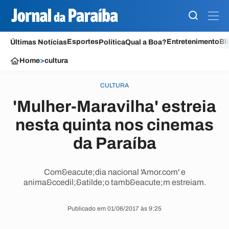
Esportes
Entretenimento
Bl
Últimas Notícias
Política
Qual a Boa?
Home
>
cultura
CULTURA
'Mulher-Maravilha' estreia
nesta quinta nos cinemas
da Paraíba
Com&eacute;dia nacional 'Amor.com' e
anima&ccedil;&atilde;o tamb&eacute;m estreiam.
Publicado em 01/06/2017 às 9:25