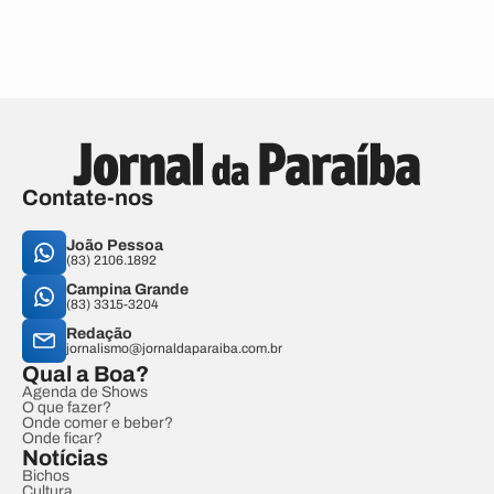
Contate-nos
João Pessoa
(83) 2106.1892
Campina Grande
(83) 3315-3204
Redação
jornalismo@jornaldaparaiba.com.br
Qual a Boa?
Agenda de Shows
O que fazer?
Onde comer e beber?
Onde ficar?
Notícias
Bichos
Cultura