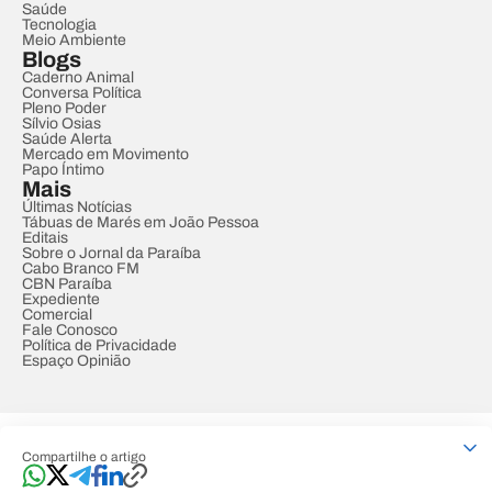
Saúde
Tecnologia
Meio Ambiente
Blogs
Caderno Animal
Conversa Política
Pleno Poder
Sílvio Osias
Saúde Alerta
Mercado em Movimento
Papo Íntimo
Mais
Últimas Notícias
Tábuas de Marés em João Pessoa
Editais
Sobre o Jornal da Paraíba
Cabo Branco FM
CBN Paraíba
Expediente
Comercial
Fale Conosco
Política de Privacidade
Espaço Opinião
© REDE PARAÍBA DE COMUNICAÇÃO
Compartilhe o artigo
Developed by
Designed by