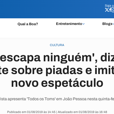
Siga 
Siga 
Entretenimento
Blogs
Qual a Boa?
CULTURA
 escapa ninguém', di
e sobre piadas e im
novo espetáculo
sta apresenta 'Todos os Toms' em João Pessoa nesta quinta-fei
Publicado em 01/08/2019 às 14:45 | Atualizado em 01/08/2019 às 16:48