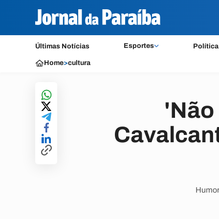
Esportes
Últimas Notícias
Política
Home
>
cultura
'Não
Cavalcant
Humori