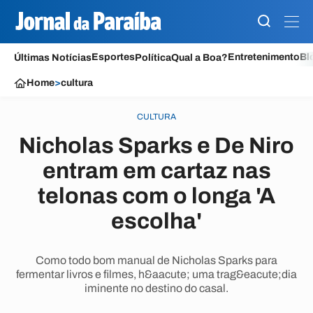
Esportes
Entretenimento
Bl
Últimas Notícias
Política
Qual a Boa?
Home
>
cultura
CULTURA
Nicholas Sparks e De Niro
entram em cartaz nas
telonas com o longa 'A
escolha'
Como todo bom manual de Nicholas Sparks para
fermentar livros e filmes, h&aacute; uma trag&eacute;dia
iminente no destino do casal.