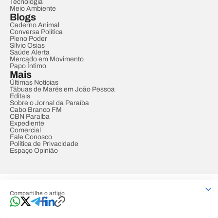
Tecnologia
Meio Ambiente
Blogs
Caderno Animal
Conversa Política
Pleno Poder
Sílvio Osias
Saúde Alerta
Mercado em Movimento
Papo Íntimo
Mais
Últimas Notícias
Tábuas de Marés em João Pessoa
Editais
Sobre o Jornal da Paraíba
Cabo Branco FM
CBN Paraíba
Expediente
Comercial
Fale Conosco
Política de Privacidade
Espaço Opinião
© REDE PARAÍBA DE COMUNICAÇÃO
Compartilhe o artigo
Developed by
Designed by