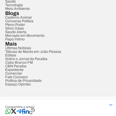
Saúde
Tecnologia
Meio Ambiente
Blogs
Caderno Animal
Conversa Política
Pleno Poder
Sílvio Osias
Saúde Alerta
Mercado em Movimento
Papo Íntimo
Mais
Últimas Notícias
Tábuas de Marés em João Pessoa
Editais
Sobre o Jornal da Paraíba
Cabo Branco FM
CBN Paraíba
Expediente
Comercial
Fale Conosco
Política de Privacidade
Espaço Opinião
© REDE PARAÍBA DE COMUNICAÇÃO
Compartilhe o artigo
Developed by
Designed by