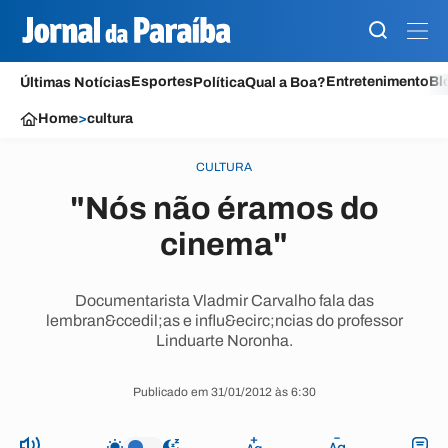
Esportes
Entretenimento
Bl
Últimas Notícias
Política
Qual a Boa?
Home
>
cultura
CULTURA
"Nós não éramos do
cinema"
Documentarista Vladmir Carvalho fala das
lembran&ccedil;as e influ&ecirc;ncias do professor
Linduarte Noronha.
Publicado em 31/01/2012 às 6:30