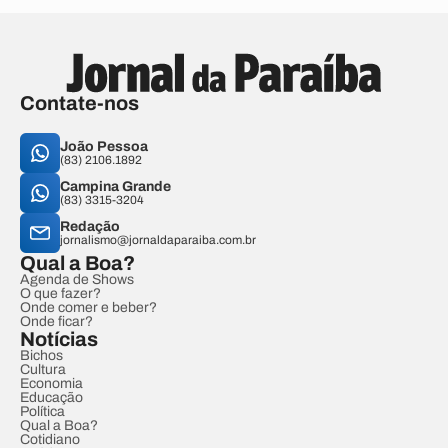
Contate-nos
João Pessoa
(83) 2106.1892
Campina Grande
(83) 3315-3204
Redação
jornalismo@jornaldaparaiba.com.br
Qual a Boa?
Agenda de Shows
O que fazer?
Onde comer e beber?
Onde ficar?
Notícias
Bichos
Cultura
Economia
Educação
Política
Qual a Boa?
Cotidiano