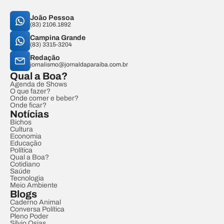
João Pessoa
(83) 2106.1892
Campina Grande
(83) 3315-3204
Redação
jornalismo@jornaldaparaiba.com.br
Qual a Boa?
Agenda de Shows
O que fazer?
Onde comer e beber?
Onde ficar?
Notícias
Bichos
Cultura
Economia
Educação
Política
Qual a Boa?
Cotidiano
Saúde
Tecnologia
Meio Ambiente
Blogs
Caderno Animal
Conversa Política
Pleno Poder
Sílvio Osias