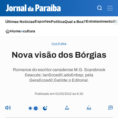
Esportes
Entretenimento
Bl
Últimas Notícias
Política
Qual a Boa?
Home
>
cultura
CULTURA
Nova visão dos Bórgias
Romance do escritor canadense M.G. Scarsbrook
&eacute; lan&ccedil;ado&nbsp; pela
Gera&ccedil;&atilde;o Editorial.
Publicado em 01/03/2012 às 6:30