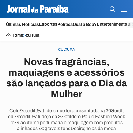
Esportes
Entretenimento
Bl
Últimas Notícias
Política
Qual a Boa?
Home
>
cultura
CULTURA
Novas fragrâncias,
maquiagens e acessórios
são lançados para o Dia da
Mulher
Cole&ccedil;&atilde;o que foi apresentada na 30&ordf;
edi&ccedil;&atilde;o da S&atilde;o Paulo Fashion Week
re&uacute;ne perfumaria e maquiagem com produtos
alinhados &agrave;s tend&ecirc;ncias da moda