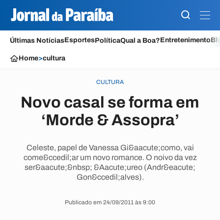
Esportes
Entretenimento
Bl
Últimas Notícias
Política
Qual a Boa?
Home
>
cultura
CULTURA
Novo casal se forma em
‘Morde & Assopra’
Celeste, papel de Vanessa Gi&aacute;como, vai
come&ccedil;ar um novo romance. O noivo da vez
ser&aacute;&nbsp; &Aacute;ureo (Andr&eacute;
Gon&ccedil;alves).
Publicado em 24/09/2011 às 9:00