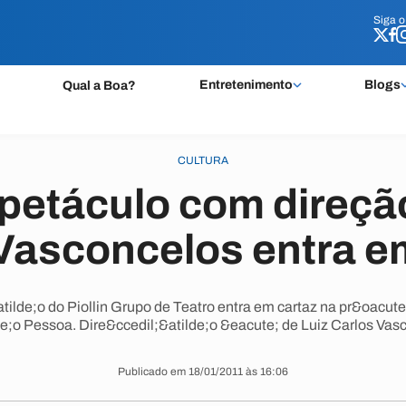
Siga 
Siga 
Entretenimento
Blogs
Qual a Boa?
CULTURA
petáculo com direção
Vasconcelos entra e
ilde;o do Piollin Grupo de Teatro entra em cartaz na pr&oacute;
e;o Pessoa. Dire&ccedil;&atilde;o &eacute; de Luiz Carlos Vas
Publicado em 18/01/2011 às 16:06