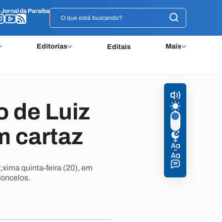
o
o
Jornal da Paraíba
Jornal da Paraíba
Editorias
Mais
Editais
 de Luiz
m cartaz
xima quinta-feira (20), em
concelos.