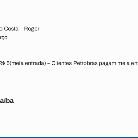
do Costa – Roger
rço
e R$ 5(meia entrada) – Clientes Petrobras pagam meia en
raíba