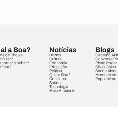
al a Boa?
Notícias
Blogs
da de Shows
Bichos
Caderno Ani
e fazer?
Cultura
Conversa Pol
 comer e beber?
Economia
Pleno Poder
 ficar?
Educação
Sílvio Osias
Política
Saúde Alerta
Qual a Boa?
Mercado em
Cotidiano
Papo Íntimo
Saúde
Tecnologia
Meio Ambiente