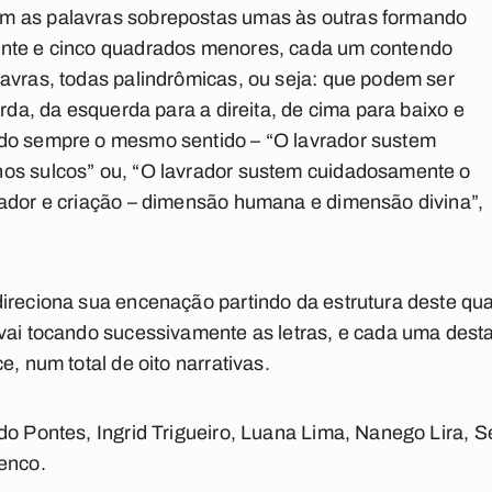
m as palavras sobrepostas umas às outras formando
inte e cinco quadrados menores, cada um contendo
avras, todas palindrômicas, ou seja: que podem ser
erda, da esquerda para a direita, de cima para baixo e
do sempre o mesmo sentido – “O lavrador sustem
os sulcos” ou, “O lavrador sustem cuidadosamente o
iador e criação – dimensão humana e dimensão divina”,
direciona sua encenação partindo da estrutura deste qu
 vai tocando sucessivamente as letras, e cada uma des
e, num total de oito narrativas.
do Pontes, Ingrid Trigueiro, Luana Lima, Nanego Lira, Se
enco.