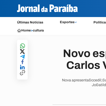
Esportes
Últimas Notícias
Política
Home
>
cultura
Novo es
Carlos 
Nova apresenta&ccedil;&at
Jo&atild