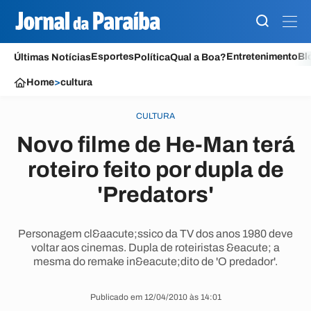
Esportes
Entretenimento
Bl
Últimas Notícias
Política
Qual a Boa?
Home
>
cultura
CULTURA
Novo filme de He-Man terá
roteiro feito por dupla de
'Predators'
Personagem cl&aacute;ssico da TV dos anos 1980 deve
voltar aos cinemas. Dupla de roteiristas &eacute; a
mesma do remake in&eacute;dito de 'O predador'.
Publicado em 12/04/2010 às 14:01