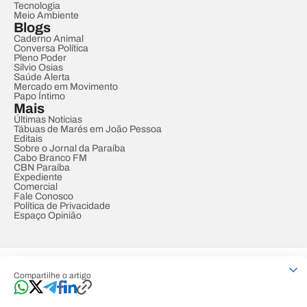
Tecnologia
Meio Ambiente
Blogs
Caderno Animal
Conversa Política
Pleno Poder
Sílvio Osias
Saúde Alerta
Mercado em Movimento
Papo Íntimo
Mais
Últimas Notícias
Tábuas de Marés em João Pessoa
Editais
Sobre o Jornal da Paraíba
Cabo Branco FM
CBN Paraíba
Expediente
Comercial
Fale Conosco
Política de Privacidade
Espaço Opinião
© REDE PARAÍBA DE COMUNICAÇÃO
Compartilhe o artigo
Developed by
Designed by