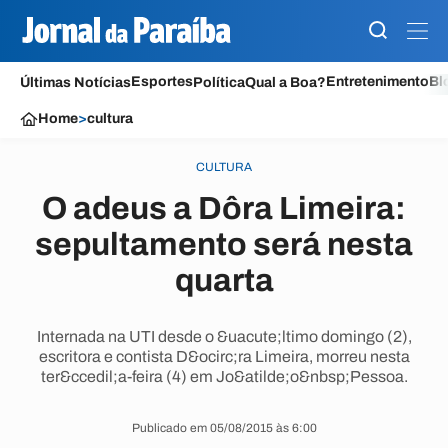
Esportes
Entretenimento
Bl
Últimas Notícias
Política
Qual a Boa?
Home
>
cultura
CULTURA
O adeus a Dôra Limeira:
sepultamento será nesta
quarta
Internada na UTI desde o &uacute;ltimo domingo (2),
escritora e contista D&ocirc;ra Limeira, morreu nesta
ter&ccedil;a-feira (4) em Jo&atilde;o&nbsp;Pessoa.
Publicado em 05/08/2015 às 6:00