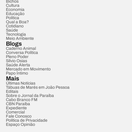
Bichos
Cultura
Economia
Educação
Política
Qual a Boa?
Cotidiano
Saúde
Tecnologia
Meio Ambiente
Blogs
Caderno Animal
Conversa Política
Pleno Poder
Sílvio Osias
Saúde Alerta
Mercado em Movimento
Papo Íntimo
Mais
Últimas Notícias
Tábuas de Marés em João Pessoa
Editais
Sobre o Jornal da Paraíba
Cabo Branco FM
CBN Paraíba
Expediente
Comercial
Fale Conosco
Política de Privacidade
Espaço Opinião