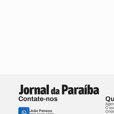
Contate-nos
Qu
Agen
O qu
João Pessoa
Onde