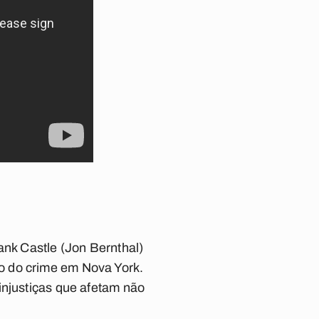
ank Castle
(Jon Bernthal)
do do crime em
Nova York
.
injustiças que afetam não