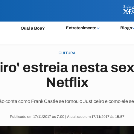
Siga 
Siga 
Entretenimento
Blogs
Qual a Boa?
CULTURA
iro' estreia nesta sex
Netflix
o conta como Frank Castle se tornou o Justiceiro e como ele se
Publicado em 17/11/2017 às 7:00 | Atualizado em 17/11/2017 às 15:57