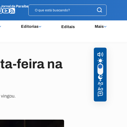
o
o
Jornal da Paraíba
Jornal da Paraíba
Editorias
Mais
Editais
ta-feira na
 vingou.