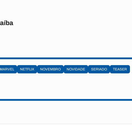
raíba
MARVEL
NETFLIX
NOVEMBRO
NOVIDADE
SERIADO
TEASER