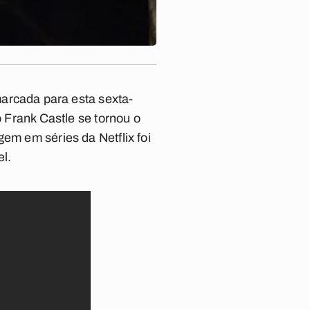
marcada para esta sexta-
o
Frank Castle
se tornou o
agem em séries da
Netflix
foi
el
.