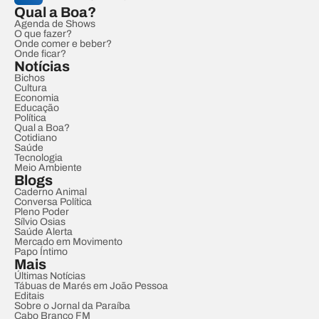
Qual a Boa?
Agenda de Shows
O que fazer?
Onde comer e beber?
Onde ficar?
Notícias
Bichos
Cultura
Economia
Educação
Política
Qual a Boa?
Cotidiano
Saúde
Tecnologia
Meio Ambiente
Blogs
Caderno Animal
Conversa Política
Pleno Poder
Sílvio Osias
Saúde Alerta
Mercado em Movimento
Papo Íntimo
Mais
Últimas Notícias
Tábuas de Marés em João Pessoa
Editais
Sobre o Jornal da Paraíba
Cabo Branco FM