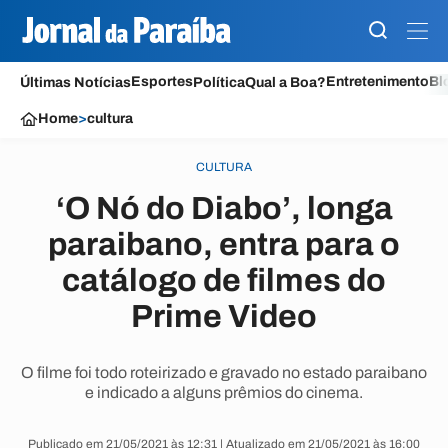
Esportes
Entretenimento
Bl
Últimas Notícias
Política
Qual a Boa?
Home
>
cultura
CULTURA
‘O Nó do Diabo’, longa
paraibano, entra para o
catálogo de filmes do
Prime Video
O filme foi todo roteirizado e gravado no estado paraibano
e indicado a alguns prêmios do cinema.
Publicado em 21/05/2021 às 12:31 | Atualizado em 21/05/2021 às 16:00