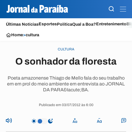
Esportes
Entretenimento
Bl
Últimas Notícias
Política
Qual a Boa?
Home
>
cultura
CULTURA
O sonhador da floresta
Poeta amazonense Thiago de Mello fala do seu trabalho
em em prol do meio ambiente em entrevista ao JORNAL
DA PARA&Iacute;BA.
Publicado em 03/07/2012 às 6:00