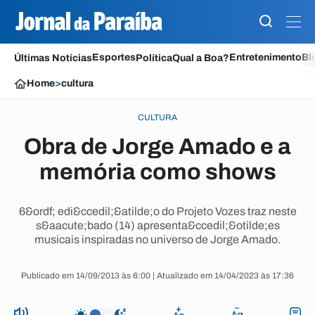
Esportes
Entretenimento
Bl
Últimas Notícias
Política
Qual a Boa?
Home
>
cultura
CULTURA
Obra de Jorge Amado e a
memória como shows
6&ordf; edi&ccedil;&atilde;o do Projeto Vozes traz neste
s&aacute;bado (14) apresenta&ccedil;&otilde;es
musicais inspiradas no universo de Jorge Amado.
Publicado em 14/09/2013 às 6:00 | Atualizado em 14/04/2023 às 17:36