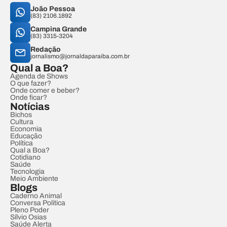
João Pessoa
(83) 2106.1892
Campina Grande
(83) 3315-3204
Redação
jornalismo@jornaldaparaiba.com.br
Qual a Boa?
Agenda de Shows
O que fazer?
Onde comer e beber?
Onde ficar?
Notícias
Bichos
Cultura
Economia
Educação
Política
Qual a Boa?
Cotidiano
Saúde
Tecnologia
Meio Ambiente
Blogs
Caderno Animal
Conversa Política
Pleno Poder
Sílvio Osias
Saúde Alerta