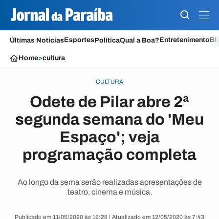
Esportes
Entretenimento
Bl
Últimas Notícias
Política
Qual a Boa?
Home
>
cultura
CULTURA
Odete de Pilar abre 2ª
segunda semana do 'Meu
Espaço'; veja
programação completa
Ao longo da sema serão realizadas apresentações de
teatro, cinema e música.
Publicado em 11/05/2020 às 12:28 | Atualizado em 12/05/2020 às 7:43