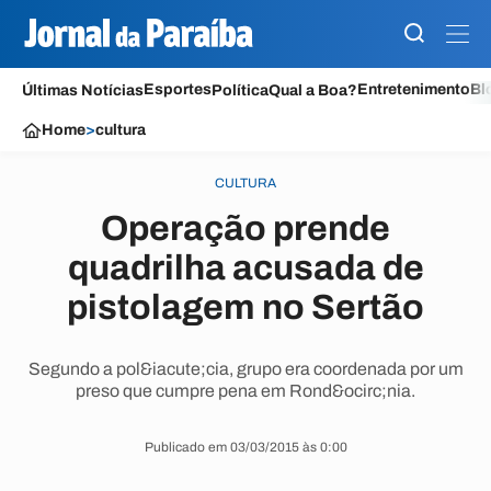
Esportes
Entretenimento
Bl
Últimas Notícias
Política
Qual a Boa?
Home
>
cultura
CULTURA
Operação prende
quadrilha acusada de
pistolagem no Sertão
Segundo a pol&iacute;cia, grupo era coordenada por um
preso que cumpre pena em Rond&ocirc;nia.
Publicado em 03/03/2015 às 0:00