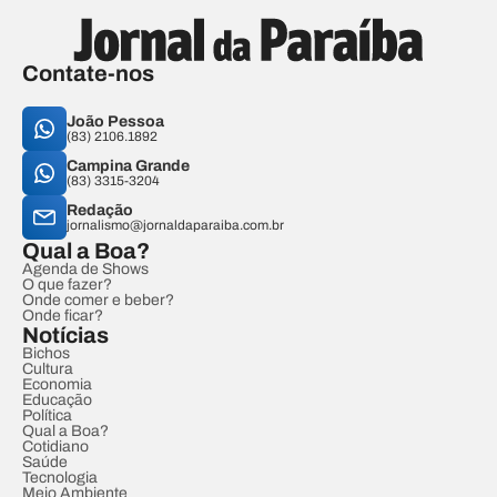
Contate-nos
João Pessoa
(83) 2106.1892
Campina Grande
(83) 3315-3204
Redação
jornalismo@jornaldaparaiba.com.br
Qual a Boa?
Agenda de Shows
O que fazer?
Onde comer e beber?
Onde ficar?
Notícias
Bichos
Cultura
Economia
Educação
Política
Qual a Boa?
Cotidiano
Saúde
Tecnologia
Meio Ambiente