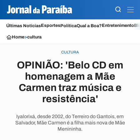
Esportes
Entretenimento
Bl
Últimas Notícias
Política
Qual a Boa?
Home
>
cultura
CULTURA
OPINIÃO: 'Belo CD em
homenagem a Mãe
Carmen traz música e
resistência'
Iyalorixá, desde 2002, do Terreiro do Gantois, em
Salvador, Mãe Carmen é a filha mais nova de Mãe
Menininha.