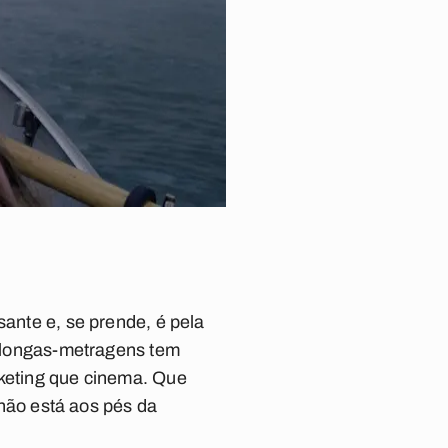
sante e, se prende, é pela
de longas-metragens tem
rketing que cinema. Que
e não está aos pés da