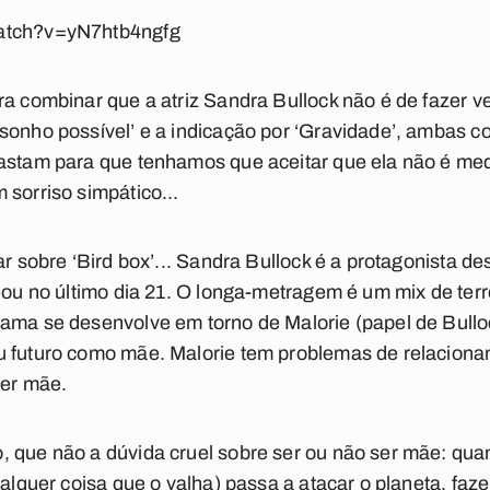
watch?v=yN7htb4ngfg
ra combinar que a atriz Sandra Bullock não é de fazer
sonho possível’ e a indicação por ‘Gravidade’, ambas c
astam para que tenhamos que aceitar que ela não é med
 sorriso simpático...
ar sobre ‘Bird box’... Sandra Bullock é a protagonista des
reou no último dia 21. O longa-metragem é um mix de ter
ama se desenvolve em torno de Malorie (papel de Bullock
u futuro como mãe. Malorie tem problemas de relacionam
ser mãe.
, que não a dúvida cruel sobre ser ou não ser mãe: qua
qualquer coisa que o valha) passa a atacar o planeta, f