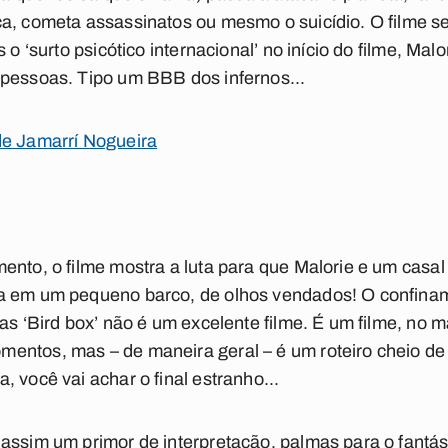
ça, cometa assassinatos ou mesmo o suicídio. O filme 
 o ‘surto psicótico internacional’ no início do filme, Mal
 pessoas. Tipo um BBB dos infernos...
de Jamarrí Nogueira
ento, o filme mostra a luta para que Malorie e um casa
a em um pequeno barco, de olhos vendados! O confinam
mas ‘Bird box’ não é um excelente filme. É um filme, no 
entos, mas – de maneira geral – é um roteiro cheio d
 você vai achar o final estranho...
assim um primor de interpretação, palmas para o fantás