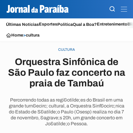
Esportes
Entretenimento
Bl
Últimas Notícias
Política
Qual a Boa?
Home
>
cultura
CULTURA
Orquestra Sinfônica de
São Paulo faz concerto na
praia de Tambaú
Percorrendo todas as regi&otilde;es do Brasil em uma
grande turn&ecirc; cultural, a Orquestra Sinf&ocirc;nica
do Estado de S&atilde;o Paulo (Osesp) realiza no dia 7
de novembro, &agrave;s 20h, um grande concerto em
Jo&atilde;o Pessoa.