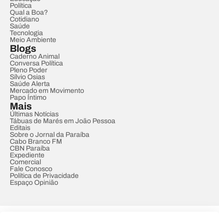
Política
Qual a Boa?
Cotidiano
Saúde
Tecnologia
Meio Ambiente
Blogs
Caderno Animal
Conversa Política
Pleno Poder
Sílvio Osias
Saúde Alerta
Mercado em Movimento
Papo Íntimo
Mais
Últimas Notícias
Tábuas de Marés em João Pessoa
Editais
Sobre o Jornal da Paraíba
Cabo Branco FM
CBN Paraíba
Expediente
Comercial
Fale Conosco
Política de Privacidade
Espaço Opinião
© REDE PARAÍBA DE COMUNICAÇÃO