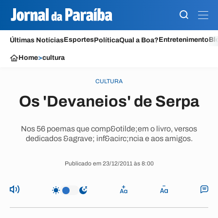
Esportes
Entretenimento
Bl
Últimas Notícias
Política
Qual a Boa?
Home
>
cultura
CULTURA
Os 'Devaneios' de Serpa
Nos 56 poemas que comp&otilde;em o livro, versos
dedicados &agrave; inf&acirc;ncia e aos amigos.
Publicado em 23/12/2011 às 8:00