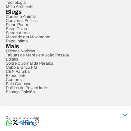
Tecnologia
Meio Ambiente
Blogs
Caderno Animal
Conversa Política
Pleno Poder
Sílvio Osias
Saúde Alerta
Mercado em Movimento
Papo Íntimo
Mais
Últimas Notícias
Tábuas de Marés em João Pessoa
Editais
Sobre o Jornal da Paraíba
Cabo Branco FM
CBN Paraíba
Expediente
Comercial
Fale Conosco
Política de Privacidade
Espaço Opinião
© REDE PARAÍBA DE COMUNICAÇÃO
Compartilhe o artigo
Developed by
Designed by