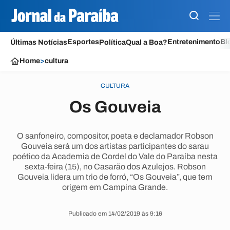
Esportes
Entretenimento
Bl
Últimas Notícias
Política
Qual a Boa?
Home
>
cultura
CULTURA
Os Gouveia
O sanfoneiro, compositor, poeta e declamador Robson
Gouveia será um dos artistas participantes do sarau
poético da Academia de Cordel do Vale do Paraíba nesta
sexta-feira (15), no Casarão dos Azulejos. Robson
Gouveia lidera um trio de forró, “Os Gouveia”, que tem
origem em Campina Grande.
Publicado em 14/02/2019 às 9:16