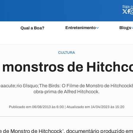
Siga 
Siga 
Entretenimento
Blogs
Qual a Boa?
CULTURA
 monstros de Hitchc
cute;rio &lsquo;The Birds: O Filme de Monstro de Hitchcock&r
obra-prima de Alfred Hitchcock.
Publicado em 06/08/2013 às 6:00 | Atualizado em 14/04/2023 às 15:20
me de Monstro de Hitchcock’, documentário produzido em