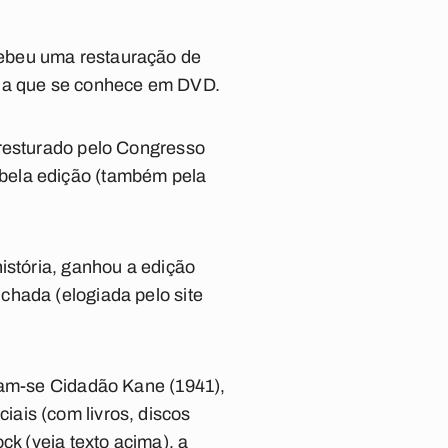
cebeu uma restauração de
pífia que se conhece em DVD.
 resturado pelo Congresso
bela edição (também pela
istória, ganhou a edição
chada (elogiada pelo site
acam-se Cidadão Kane (1941),
ais (com livros, discos
ck (veja texto acima), a