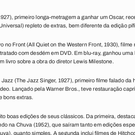
927), primeiro longa-metragem a ganhar um Oscar, re
 Universal) repleto de extras, bem diferente da edição 
no Front (All Quiet on the Western Front, 1930), filme
i tratado com desdém em DVD. Em blu-ray, ganhou uma 
um livro sobre a obra do diretor Lewis Milestone.
azz (The Jazz Singer, 1927), primeiro filme falado da h
eo. Lançado pela Warner Bros., teve restauração capri
e bons extras.
ito boas edições de seus clássicos. Da primeira, dest
do na Chuva (1952), que saíram tanto em edições especi
va), quanto simples. A segunda inclui filmes de Hitchco