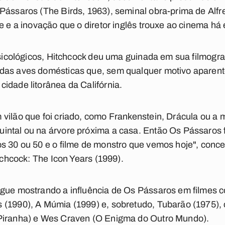
Pássaros (The Birds, 1963), seminal obra-prima de Alfr
e e a inovação que o diretor inglês trouxe ao cinema há
psicológicos, Hitchcock deu uma guinada em sua filmogra
das aves domésticas que, sem qualquer motivo aparent
idade litorânea da Califórnia.
vilão que foi criado, como Frankenstein, Drácula ou a 
ntal ou na árvore próxima a casa. Então Os Pássaros f
s 30 ou 50 e o filme de monstro que vemos hoje", concei
itchcock: The Icon Years (1999).
egue mostrando a influência de Os Pássaros em filme
 (1990), A Múmia (1999) e, sobretudo, Tubarão (1975)
Piranha) e Wes Craven (O Enigma do Outro Mundo).