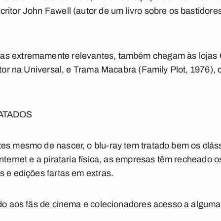
ritor John Fawell (autor de um livro sobre os bastidor
as extremamente relevantes, também chegam às lojas 
etor na Universal, e Trama Macabra (Family Plot, 1976), 
ATADOS
tes mesmo de nascer, o blu-ray tem tratado bem os clá
nternet e a pirataria física, as empresas têm recheado os
s e edições fartas em extras.
iado aos fãs de cinema e colecionadores acesso a algum