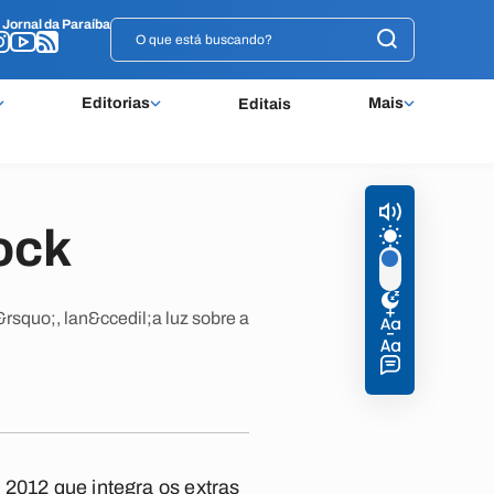
o
o
Jornal da Paraíba
Jornal da Paraíba
Editorias
Mais
Editais
ock
squo;, lan&ccedil;a luz sobre a
 2012 que integra os extras