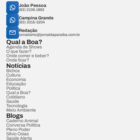
João Pessoa
(83) 2106.1892
Campina Grande
(83) 3315-3204
Redação
jornalismo@jornaldaparaiba.com.br
Qual a Boa?
Agenda de Shows
O que fazer?
Onde comer e beber?
Onde ficar?
Notícias
Bichos
Cultura
Economia
Educação
Política
Qual a Boa?
Cotidiano
Saúde
Tecnologia
Meio Ambiente
Blogs
Caderno Animal
Conversa Política
Pleno Poder
Sílvio Osias
Saúde Alerta