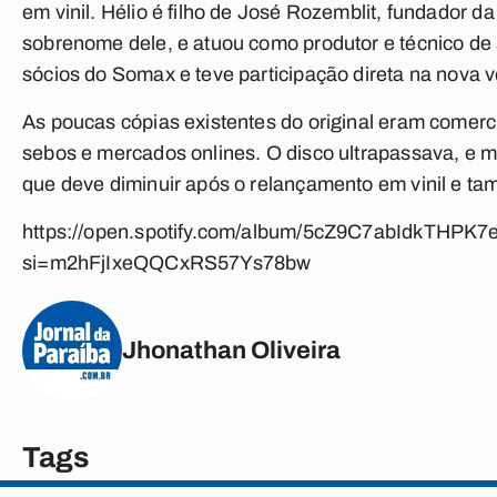
em vinil. Hélio é filho de José Rozemblit, fundador d
sobrenome dele, e atuou como produtor e técnico de 
sócios do Somax e teve participação direta na nova v
As poucas cópias existentes do original eram comerc
sebos e mercados onlines. O disco ultrapassava, e muit
que deve diminuir após o relançamento em vinil e ta
https://open.spotify.com/album/5cZ9C7abIdkTHPK7
si=m2hFjIxeQQCxRS57Ys78bw
Jhonathan Oliveira
Tags