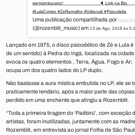
pernambucano!⠀ ⠀⠀⠀⠀⠀⠀⠀⠀⠀⠀ 🔈 Link na Bio.⠀
#LulaCortes #ZeRamalho #Udigrudi #Psicodelia
Uma publicação compartilhada por
Rozenbli
(@rozenblit_music) em
13 de Ago, 2019 às 5:
Lançado em 1975, o disco psicodélico de Zé e Lula é
de um sentido) à Pedra do Ingá, localizada na cidade
evoca os quatro elementos , Terra, Água, Fogo e Ar
;
ocupa um dos quatro lados do LP duplo.
Não bastasse a aura mística embutida no LP, ele se 
praticamente lendário, após a maior parte das cópias
perdido em uma enchente que atingiu a Rozemblit.
“Toda a primeira tiragem do ‘Paêbirú’, com exceção
artistas, foram inutilizadas, juntamente com as madr
Rozemblit, em entrevista ao jornal Folha de São Paul