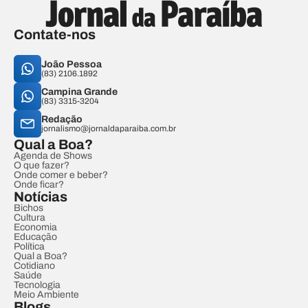
Contate-nos
João Pessoa
(83) 2106.1892
Campina Grande
(83) 3315-3204
Redação
jornalismo@jornaldaparaiba.com.br
Qual a Boa?
Agenda de Shows
O que fazer?
Onde comer e beber?
Onde ficar?
Notícias
Bichos
Cultura
Economia
Educação
Política
Qual a Boa?
Cotidiano
Saúde
Tecnologia
Meio Ambiente
Blogs