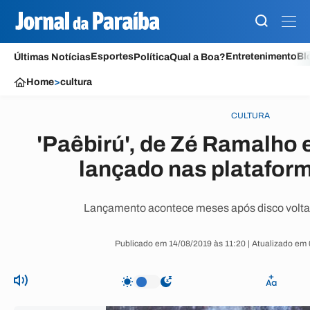
Esportes
Entretenimento
Bl
Últimas Notícias
Política
Qual a Boa?
Home
>
cultura
CULTURA
'Paêbirú', de Zé Ramalho e
lançado nas plataform
Lançamento acontece meses após disco voltar
Publicado em 14/08/2019 às 11:20 | Atualizado em 