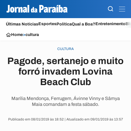
Esportes
Entretenimento
Bl
Últimas Notícias
Política
Qual a Boa?
Home
>
cultura
CULTURA
Pagode, sertanejo e muito
forró invadem Lovina
Beach Club
Marília Mendonça, Ferrugem, Ávinne Vinny e Sâmya
Maia comandam a festa sábado.
Publicado em 08/01/2019 às 18:52 | Atualizado em 09/01/2019 às 13:57