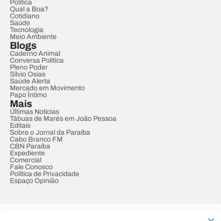
Política
Qual a Boa?
Cotidiano
Saúde
Tecnologia
Meio Ambiente
Blogs
Caderno Animal
Conversa Política
Pleno Poder
Sílvio Osias
Saúde Alerta
Mercado em Movimento
Papo Íntimo
Mais
Últimas Notícias
Tábuas de Marés em João Pessoa
Editais
Sobre o Jornal da Paraíba
Cabo Branco FM
CBN Paraíba
Expediente
Comercial
Fale Conosco
Política de Privacidade
Espaço Opinião
© REDE PARAÍBA DE COMUNICAÇÃO