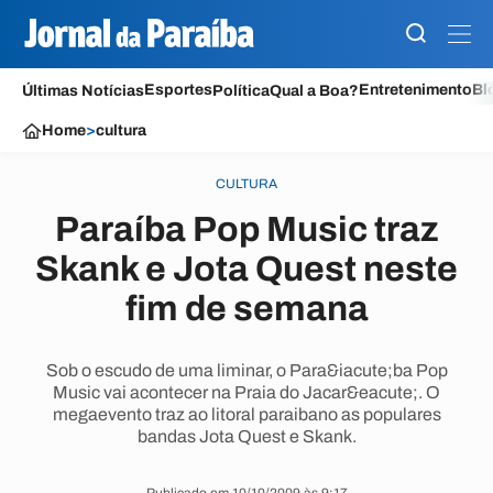
Esportes
Entretenimento
Bl
Últimas Notícias
Política
Qual a Boa?
Home
>
cultura
CULTURA
Paraíba Pop Music traz
Skank e Jota Quest neste
fim de semana
Sob o escudo de uma liminar, o Para&iacute;ba Pop
Music vai acontecer na Praia do Jacar&eacute;. O
megaevento traz ao litoral paraibano as populares
bandas Jota Quest e Skank.