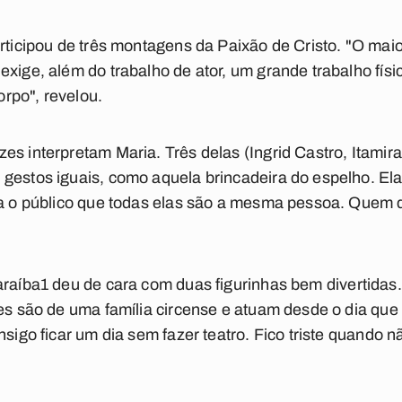
articipou de três montagens da Paixão de Cristo. "O mai
exige, além do trabalho de ator, um grande trabalho físi
rpo", revelou.
s interpretam Maria. Três delas (Ingrid Castro, Itamira
 gestos iguais, como aquela brincadeira do espelho. El
ra o público que todas elas são a mesma pessoa. Quem d
raíba1
deu de cara com duas figurinhas bem divertidas.
les são de uma família circense e atuam desde o dia qu
nsigo ficar um dia sem fazer teatro. Fico triste quando n