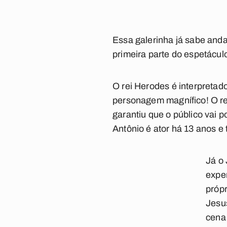
Essa galerinha já sabe anda
primeira parte do espetácul
O rei Herodes é interpretad
personagem magnífico! O rei é
garantiu que o público vai 
Antônio é ator há 13 anos e
Já o 
expe
próp
Jesu
cena 