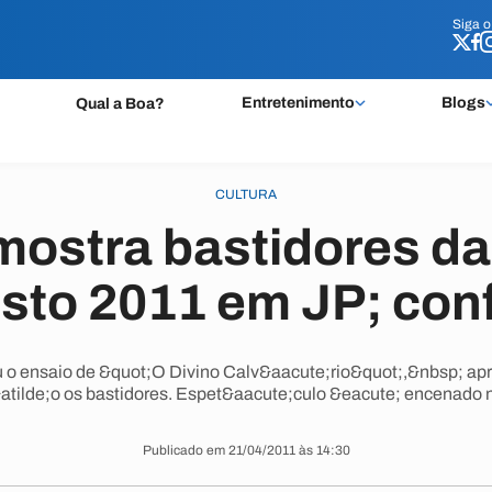
Siga 
Siga 
Entretenimento
Blogs
Qual a Boa?
CULTURA
mostra bastidores da
isto 2011 em JP; conf
 ensaio de &quot;O Divino Calv&aacute;rio&quot;,&nbsp; apr
atilde;o os bastidores. Espet&aacute;culo &eacute; encenado n
Publicado em 21/04/2011 às 14:30