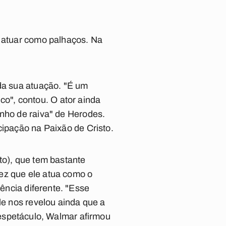
a atuar como palhaços. Na
 da sua atuação. "É um
ico", contou. O ator ainda
inho de raiva" de Herodes.
cipação na Paixão de Cristo.
to), que tem bastante
ez que ele atua como o
ncia diferente. "Esse
e nos revelou ainda que a
o espetáculo, Walmar afirmou