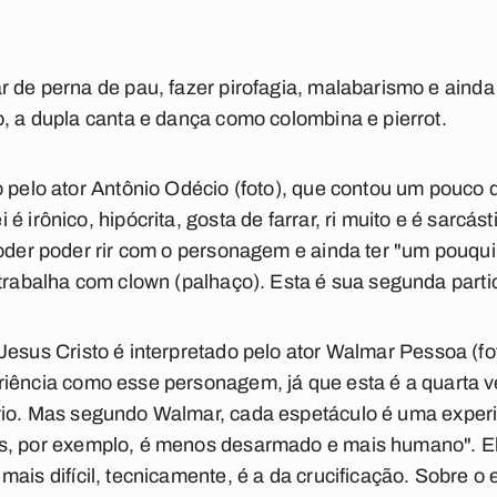
r de perna de pau, fazer pirofagia, malabarismo e aind
o, a dupla canta e dança como colombina e pierrot.
o pelo ator Antônio Odécio (foto), que contou um pouco
 irônico, hipócrita, gosta de farrar, ri muito e é sarcást
poder poder rir com o personagem e ainda ter "um pouqu
 trabalha com clown (palhaço). Esta é sua segunda parti
Jesus Cristo é interpretado pelo ator Walmar Pessoa (fo
riência como esse personagem, já que esta é a quarta v
rio. Mas segundo Walmar, cada espetáculo é uma experiê
s, por exemplo, é menos desarmado e mais humano". El
mais difícil, tecnicamente, é a da crucificação. Sobre 