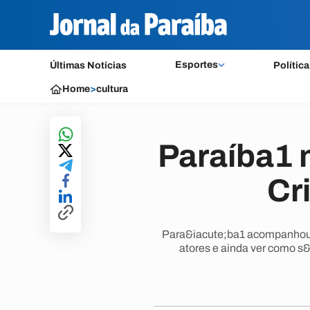
Esportes
Últimas Notícias
Política
Home
>
cultura
Paraíba1 
Cr
Para&iacute;ba1 acompanhou o
atores e ainda ver como s&