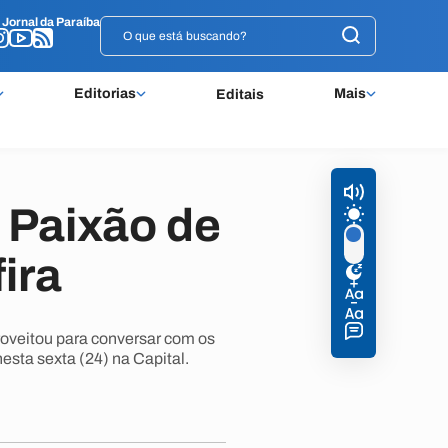
o
o
Jornal da Paraíba
Jornal da Paraíba
Editorias
Mais
Editais
 Paixão de
ira
oveitou para conversar com os
esta sexta (24) na Capital.