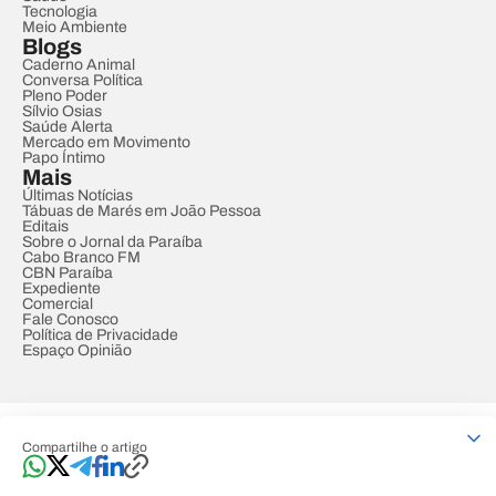
Tecnologia
Meio Ambiente
Blogs
Caderno Animal
Conversa Política
Pleno Poder
Sílvio Osias
Saúde Alerta
Mercado em Movimento
Papo Íntimo
Mais
Últimas Notícias
Tábuas de Marés em João Pessoa
Editais
Sobre o Jornal da Paraíba
Cabo Branco FM
CBN Paraíba
Expediente
Comercial
Fale Conosco
Política de Privacidade
Espaço Opinião
© REDE PARAÍBA DE COMUNICAÇÃO
Compartilhe o artigo
Developed by
Designed by