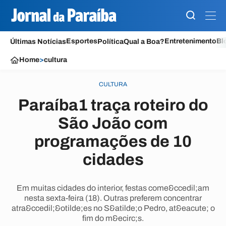
Esportes
Entretenimento
Bl
Últimas Notícias
Política
Qual a Boa?
Home
>
cultura
CULTURA
Paraíba1 traça roteiro do
São João com
programações de 10
cidades
Em muitas cidades do interior, festas come&ccedil;am
nesta sexta-feira (18). Outras preferem concentrar
atra&ccedil;&otilde;es no S&atilde;o Pedro, at&eacute; o
fim do m&ecirc;s.