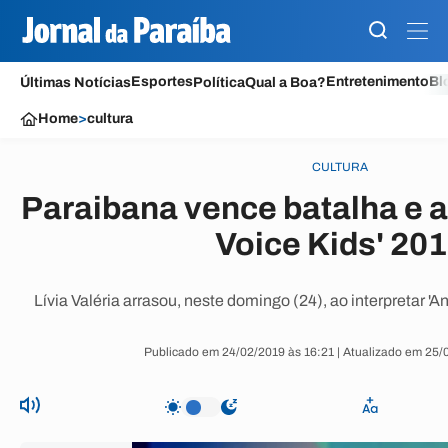
Esportes
Entretenimento
Bl
Últimas Notícias
Política
Qual a Boa?
Home
>
cultura
CULTURA
Paraibana vence batalha e 
Voice Kids' 20
Lívia Valéria arrasou, neste domingo (24), ao interpretar '
Publicado em 24/02/2019 às 16:21 | Atualizado em 25/