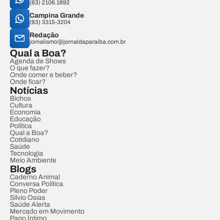
(83) 2106.1892
Campina Grande
(83) 3315-3204
Redação
jornalismo@jornaldaparaiba.com.br
Qual a Boa?
Agenda de Shows
O que fazer?
Onde comer e beber?
Onde ficar?
Notícias
Bichos
Cultura
Economia
Educação
Política
Qual a Boa?
Cotidiano
Saúde
Tecnologia
Meio Ambiente
Blogs
Caderno Animal
Conversa Política
Pleno Poder
Sílvio Osias
Saúde Alerta
Mercado em Movimento
Papo Íntimo