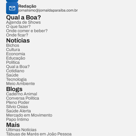
Redação
jornalismo@jornaldaparaiba.com.br
Qual a Boa?
Agenda de Shows
O que fazer?
Onde comer e beber?
Onde ficar?
Notícias
Bichos
Cultura
Economia
Educação
Política
Qual a Boa?
Cotidiano
Saúde
Tecnologia
Meio Ambiente
Blogs
Caderno Animal
Conversa Política
Pleno Poder
Sílvio Osias
Saúde Alerta
Mercado em Movimento
Papo Íntimo
Mais
Últimas Notícias
Tábuas de Marés em João Pessoa