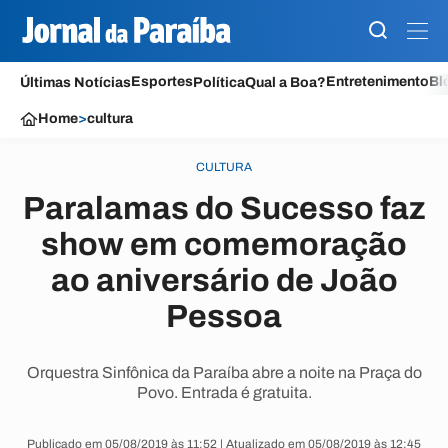
Esportes
Entretenimento
Bl
Últimas Notícias
Política
Qual a Boa?
Home
>
cultura
CULTURA
Paralamas do Sucesso faz
show em comemoração
ao aniversário de João
Pessoa
Orquestra Sinfônica da Paraíba abre a noite na Praça do
Povo. Entrada é gratuita.
Publicado em 05/08/2019 às 11:52 | Atualizado em 05/08/2019 às 12:45