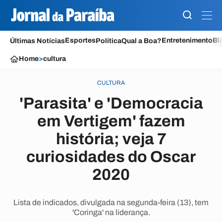
Esportes
Entretenimento
Bl
Últimas Notícias
Política
Qual a Boa?
Home
>
cultura
CULTURA
'Parasita' e 'Democracia
em Vertigem' fazem
história; veja 7
curiosidades do Oscar
2020
Lista de indicados, divulgada na segunda-feira (13), tem
'Coringa' na liderança.