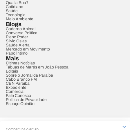
Qual a Boa?
Cotidiano
Saúde
Tecnologia
Meio Ambiente
Blogs
Caderno Animal
Conversa Política
Pleno Poder
Sílvio Osias
Saúde Alerta
Mercado em Movimento
Papo Íntimo
Mais
Últimas Notícias
Tábuas de Marés em João Pessoa
Editais
Sobre o Jornal da Paraíba
Cabo Branco FM
CBN Paraíba
Expediente
Comercial
Fale Conosco
Política de Privacidade
Espaço Opinião
© REDE PARAÍBA DE COMUNICAÇÃO
Compartilhe o artigo